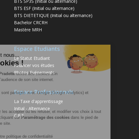
BTS SP3S (Initial ou alternance)
BTS ESF (Initial ou alternance)
BTS DIETETIQUE (Initial ou alternance)
Bachelor CRCRH
Mastère MRH
Espace Etudiants
Salut c'est nous...
Le Statut Etudiant
les Cookies !
Financer vos études
Photos Evénements
L’Ecole La Pradette
utilise des cookies afin
de mesurer l’audience de son site internet.
Espace Professionnels
Ces cookies sont partagés avec Google (Google Analytics) et
Facebook.
La Taxe d'apprentissage
Initial - Alternance
Vous pouvez les accepter ou les refuser, et modifier vos choix à tout
C.P.F
moment en cliquant sur
Paramétrage des cookies
dans le pied de
page de notre site.
Consulter notre politique de confidentialité