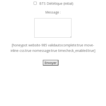
BTS Diététique (initial)
Message :
[honeypot website-985 validautocomplete:true move-
inline-css:true nomessage:true timecheck_enabled:true]