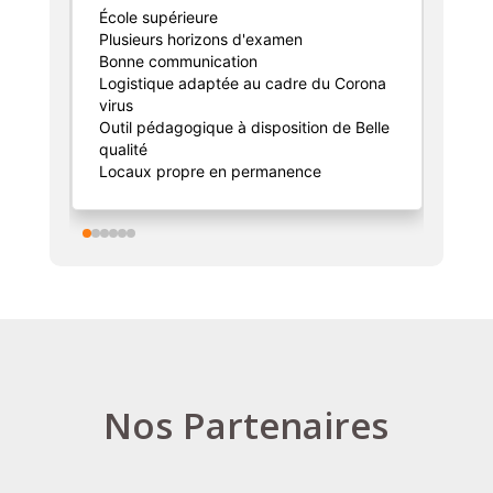
École supérieure
Je
Plusieurs horizons d'examen
ma
Bonne communication
pr
Logistique adaptée au cadre du Corona
im
virus
(C
Outil pédagogique à disposition de Belle
En
qualité
Ma
Locaux propre en permanence
im
el
et
de
me
po
el
l'
J'
ex
Nos Partenaires
c'
Le
pa
J'