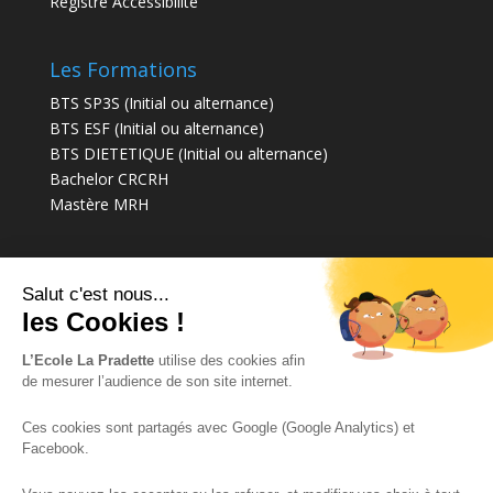
Registre Accessibilité
Les Formations
BTS SP3S (Initial ou alternance)
BTS ESF (Initial ou alternance)
BTS DIETETIQUE (Initial ou alternance)
Bachelor CRCRH
Mastère MRH
Espace Etudiants
Salut c'est nous...
Le Statut Etudiant
les Cookies !
Financer vos études
Photos Evénements
L’Ecole La Pradette
utilise des cookies afin
de mesurer l’audience de son site internet.
Espace Professionnels
Ces cookies sont partagés avec Google (Google Analytics) et
Facebook.
La Taxe d'apprentissage
Initial - Alternance